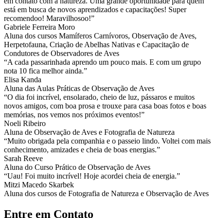
em contato com a natureza. Uma grande oportunidade para quem
está em busca de novos aprendizados e capacitações! Super
recomendoo! Maravilhosoo!”
Gabriele Ferreira Moro
Aluna dos cursos Mamíferos Carnívoros, Observação de Aves,
Herpetofauna, Criação de Abelhas Nativas e Capacitação de
Condutores de Observadores de Aves
“A cada passarinhada aprendo um pouco mais. E com um grupo
nota 10 fica melhor ainda.”
Elisa Kanda
Aluna das Aulas Práticas de Observação de Aves
“O dia foi incrível, ensolarado, cheio de luz, pássaros e muitos
novos amigos, com boa prosa e trouxe para casa boas fotos e boas
memórias, nos vemos nos próximos eventos!”
Noeli Ribeiro
Aluna de Observação de Aves e Fotografia de Natureza
“Muito obrigada pela companhia e o passeio lindo. Voltei com mais
conhecimento, amizades e cheia de boas energias.”
Sarah Reeve
Aluna do Curso Prático de Observação de Aves
“Uau! Foi muito incrível! Hoje acordei cheia de energia.”
Mitzi Macedo Skarbek
Aluna dos cursos de Fotografia de Natureza e Observação de Aves
Entre em Contato